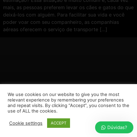
mais, as pessoas preferem levar os cães e gatos do que
deixá-los com alguém. Para facilitar sua vida e você
poder voar com seu companheiro, as companhias
aéreas oferecem o serviço de transporte […]
We use cookies on our website to give you the most
relevant experience by remembering your preferences
and repeat visits. By clicking “Accept”, you consent to the
use of ALL the cookies.
Cookie settings
ACCEPT
Dúvidas?