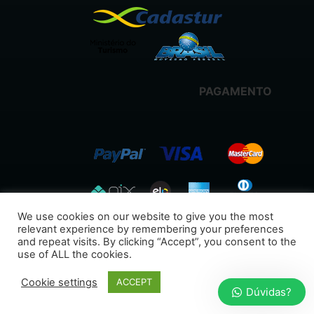
PAGAMENTO
We use cookies on our website to give you the most
relevant experience by remembering your preferences
and repeat visits. By clicking “Accept”, you consent to the
use of ALL the cookies.
Cookie settings
ACCEPT
Dúvidas?